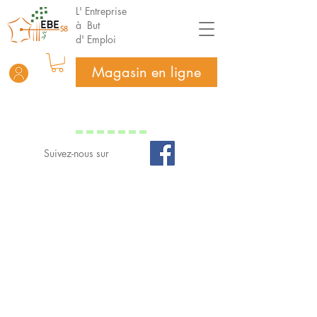
L' Entreprise
à But
d' Emploi
Magasin en ligne
Suivez-nous sur