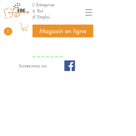
L' Entreprise
à But
d' Emploi
Magasin en ligne
Suivez-nous sur