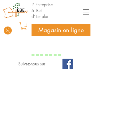
L' Entreprise
à But
d' Emploi
Magasin en ligne
Suivez-nous sur