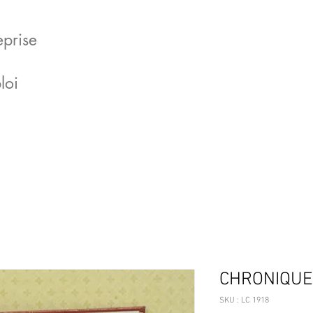
eprise
loi
CHRONIQUE 
SKU : LC 1918