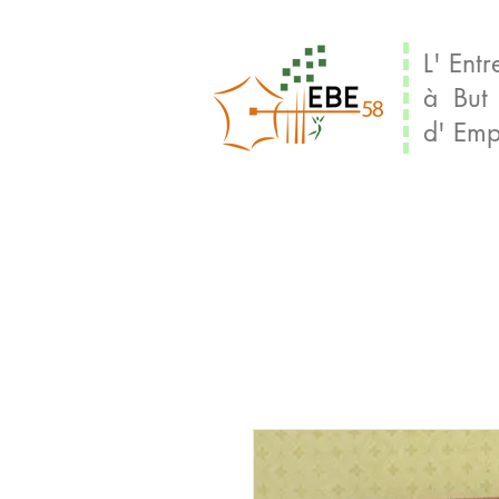
L' Entr
à But
d' Emp