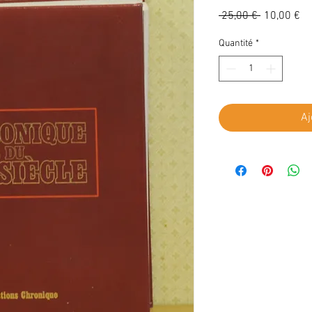
Prix
Pr
 25,00 € 
10,00 €
original
pr
Quantité
*
Aj