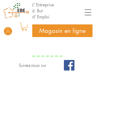
L' Entreprise
à But
d' Emploi
Magasin en ligne
Suivez-nous sur