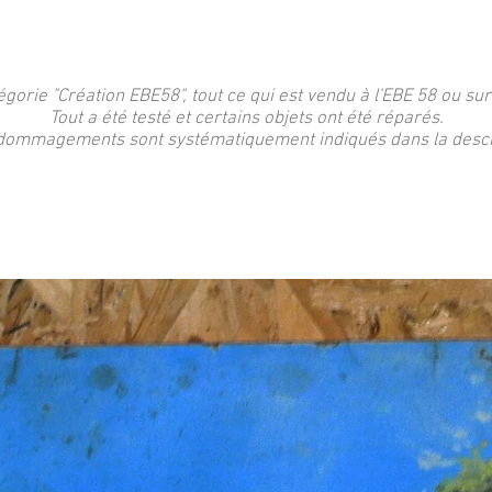
égorie "Création EBE58", tout ce qui est vendu à l'EBE 58 ou sur
Tout a été testé et certains objets ont été réparés.
dommagements sont systématiquement indiqués dans la descri