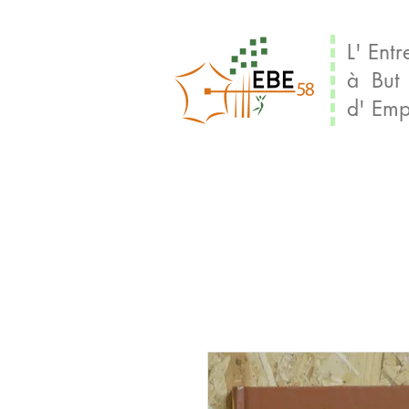
L' Entr
à But
d' Emp