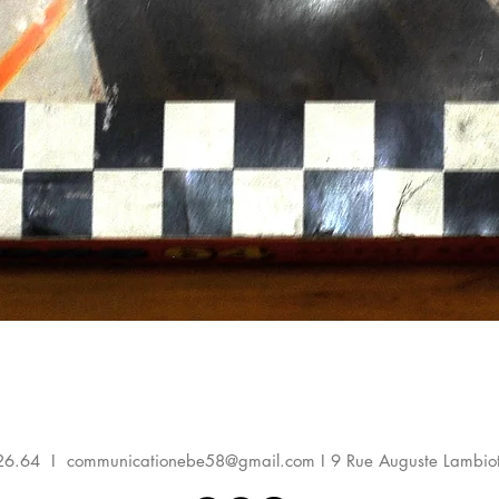
Aperçu rapide
.26.64 I
communicationebe58@gmail.com
I 9 Rue Auguste Lambio