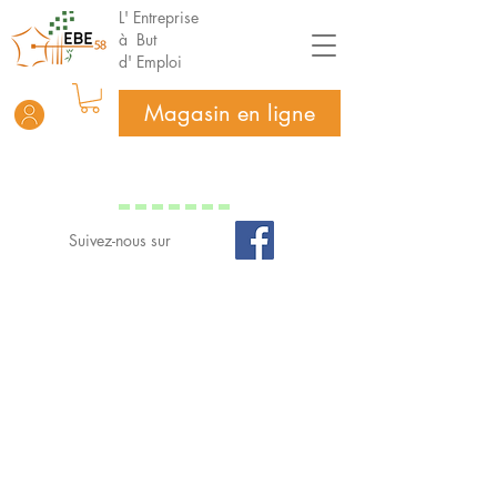
L' Entreprise
à But
d' Emploi
Magasin en ligne
Suivez-nous sur