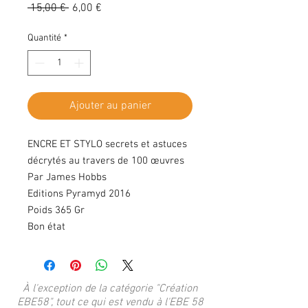
Prix
Prix
 15,00 € 
6,00 €
original
promotionnel
Quantité
*
Ajouter au panier
ENCRE ET STYLO secrets et astuces
décrytés au travers de 100 œuvres
Par James Hobbs
Editions Pyramyd 2016
Poids 365 Gr
Bon état
À l'exception de la catégorie "Création
EBE58", tout ce qui est vendu à l'EBE 58