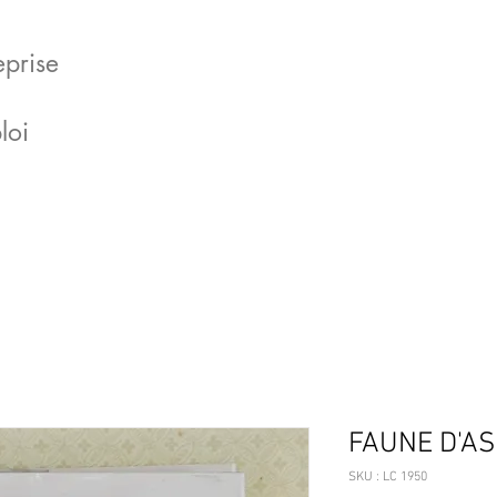
eprise
loi
FAUNE D'AS
SKU : LC 1950