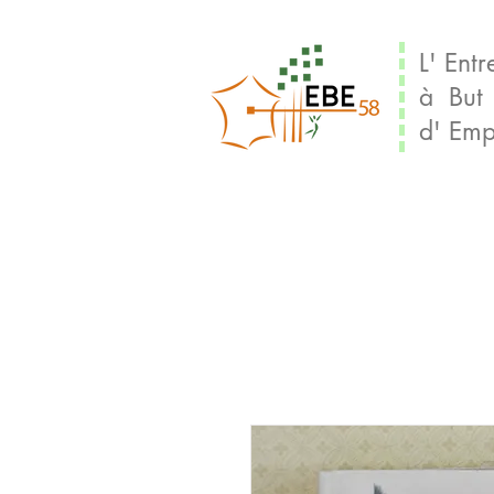
L' Entr
à But
d' Emp