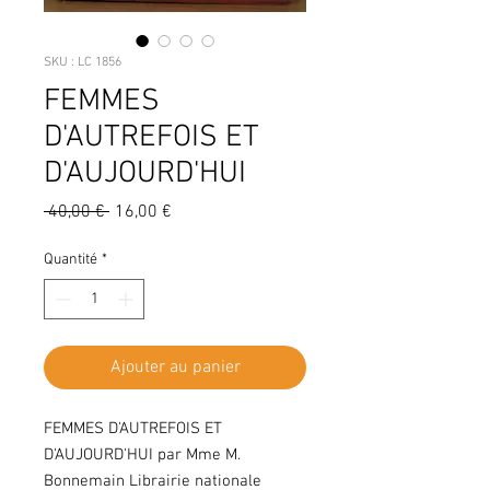
SKU : LC 1856
FEMMES
D'AUTREFOIS ET
D'AUJOURD'HUI
Prix
Prix
 40,00 € 
16,00 €
original
promotionnel
Quantité
*
Ajouter au panier
FEMMES D'AUTREFOIS ET
D'AUJOURD'HUI par Mme M.
Bonnemain Librairie nationale