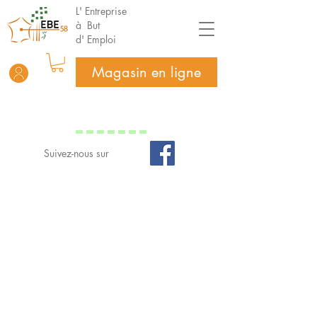
L' Entreprise
à But
d' Emploi
Magasin en ligne
Suivez-nous sur