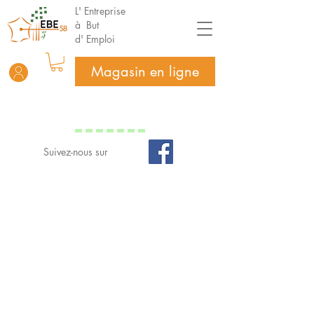
L' Entreprise
à But
d' Emploi
Magasin en ligne
Suivez-nous sur