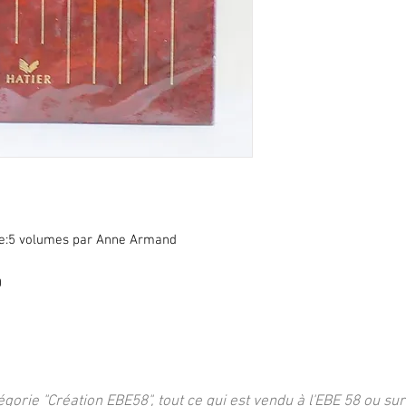
aise:5 volumes par Anne Armand
0
égorie "Création EBE58", tout ce qui est vendu à l'EBE 58 ou sur