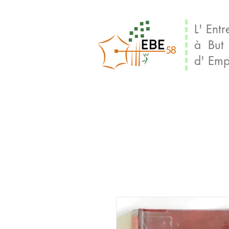
L' Entr
à But
d' Emp