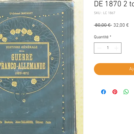
DE 1870 2 
SKU : LC 1867
Prix
Pr
 80,00 € 
32,00 €
original
pr
Quantité
*
Aj