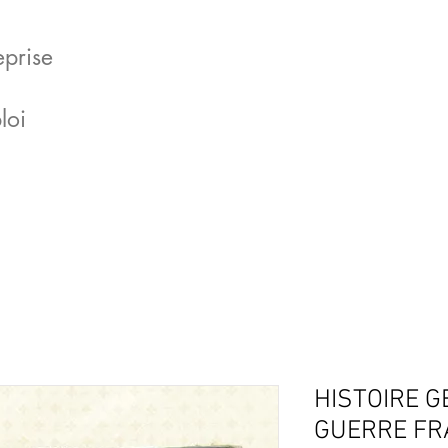
eprise
loi
HISTOIRE G
GUERRE F