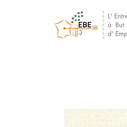
L' Entr
à But
d' Emp