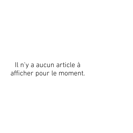
Il n'y a aucun article à
afficher pour le moment.
Informatique
Tel.
03.86.38.26.64
I
communicationebe58@gmail.com
I 9 Rue
Auguste Lambiotte 58700 Prémery
© 2022 EBE 58.