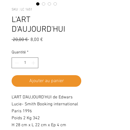
SKU : LC 1651
L'ART
D'AUJOURD'HUI
Prix
Prix
 20,00 € 
8,00 €
original
promotionnel
Quantité
*
Ajouter au panier
L'ART D'AUJOURD'HUI de Edwars
Lucie- Smith Booking international
Paris 1996
Poids 2 Kg 342
H 28 cm x L 22 cm x Ep 4 cm