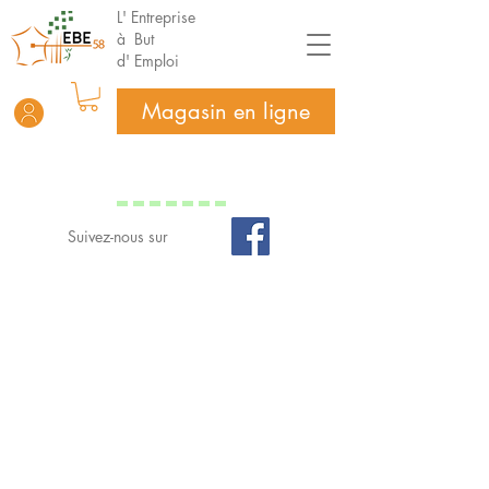
L' Entreprise
à But
d' Emploi
Magasin en ligne
Suivez-nous sur