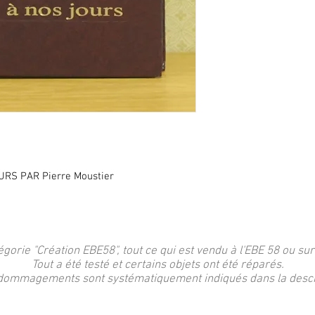
RS PAR Pierre Moustier
égorie "Création EBE58", tout ce qui est vendu à l'EBE 58 ou sur
Tout a été testé et certains objets ont été réparés.
dommagements sont systématiquement indiqués dans la descri