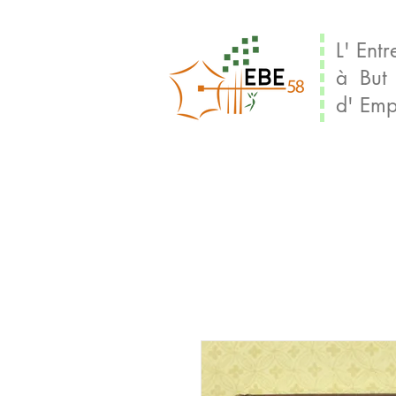
L' Entr
à But
d' Emp