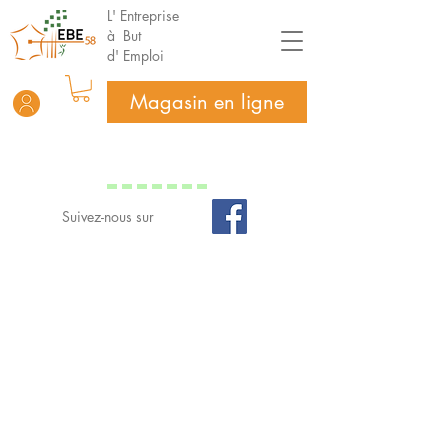
L' Entreprise
à But
d' Emploi
Magasin en ligne
Suivez-nous sur