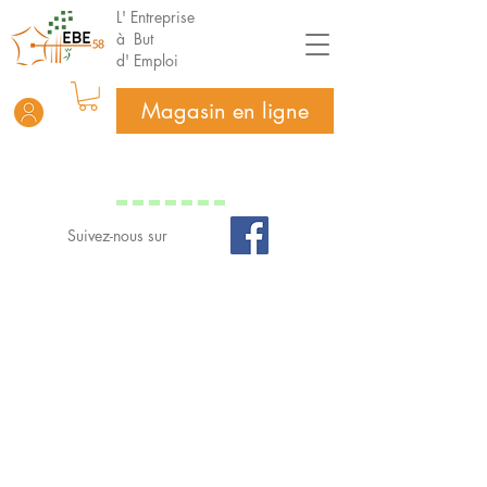
L' Entreprise
à But
d' Emploi
Magasin en ligne
Suivez-nous sur