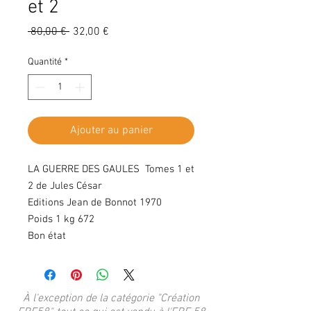
et 2
Prix
Prix
 80,00 € 
32,00 €
original
promotionnel
Quantité
*
Ajouter au panier
LA GUERRE DES GAULES Tomes 1 et
2 de Jules César
Editions Jean de Bonnot 1970
Poids 1 kg 672
Bon état
À l'exception de la catégorie "Création