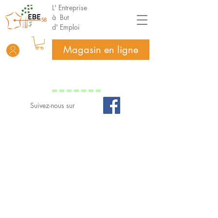
L' Entreprise
à But
d' Emploi
Magasin en ligne
Suivez-nous sur