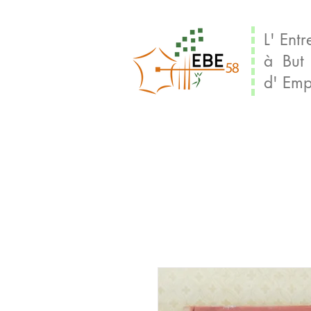
L' Entr
à But
d' Emp