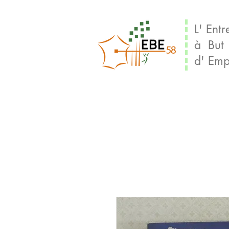
L' Entr
à But
d' Emp