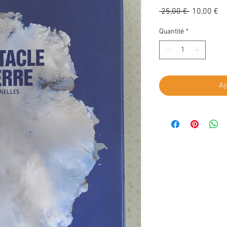
Prix
Pr
 25,00 € 
10,00 €
original
pr
Quantité
*
Aj