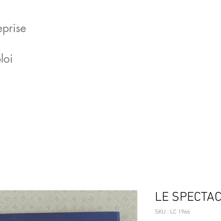
eprise
loi
LE SPECTAC
SKU : LC 1966