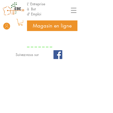
L' Entreprise
à But
d' Emploi
Magasin en ligne
Suivez-nous sur