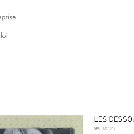
eprise
loi
LES DESSOU
SKU : LC 1843