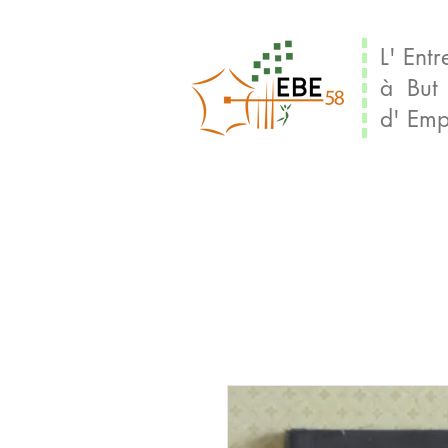
L' Entr
à But
d' Emp