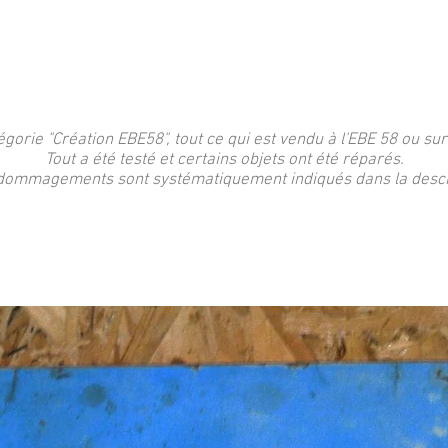
égorie "Création EBE58", tout ce qui est vendu à l'EBE 58 ou sur
Tout a été testé et certains objets ont été réparés.
dommagements sont systématiquement indiqués dans la descri