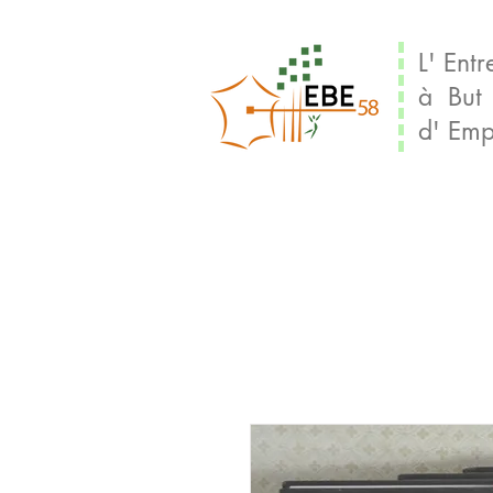
L' Entr
à But
d' Emp