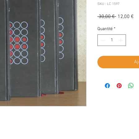
SKU : LC 1597
Prix
Pr
 30,00 € 
12,00 €
original
pr
Quantité
*
Aj