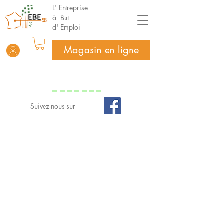
L' Entreprise
à But
d' Emploi
Magasin en ligne
Suivez-nous sur