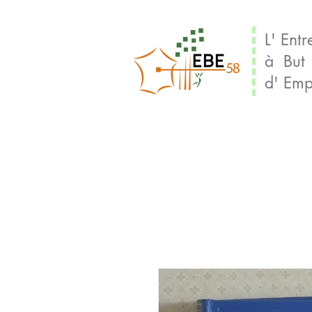
L' Entr
à But
d' Emp