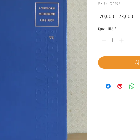
SKU : LC 1995
Prix
Pr
 70,00 € 
28,00 €
original
pr
Quantité
*
Aj