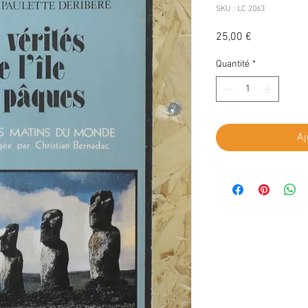
SKU : LC 2063
Prix
25,00 €
Quantité
*
Aj