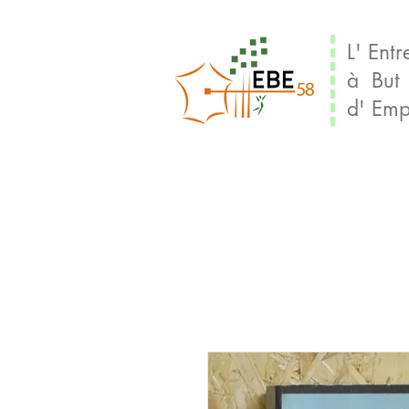
L' Entr
à But
d' Emp