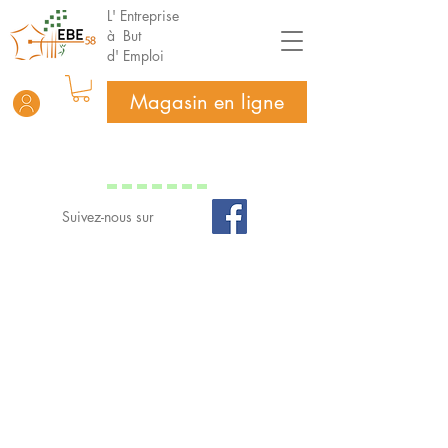
L' Entreprise
à But
d' Emploi
Magasin en ligne
Suivez-nous sur