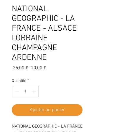
NATIONAL
GEOGRAPHIC - LA
FRANCE - ALSACE
LORRAINE
CHAMPAGNE
ARDENNE
Prix
Prix
 25,00 € 
10,00 €
original
promotionnel
Quantité
*
Ajouter au panier
NATIONAL GEOGRAPHIC - LA FRANCE