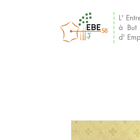
L' Entr
à But
d' Emp